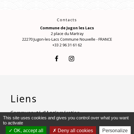
Contacts
Commune de Jugon les Lacs
2 place du Martray
22270 Jugon-les-Lacs Commune Nouvelle - FRANCE
+33 2 96 31 61 62
Liens
Communauté d'Agglomération
This site uses cookies and gives you control over what you want
Lamballe Terre et Mer
to activate
OK, accept all
Deny all cookies
Personalize
Bureau d'Informations