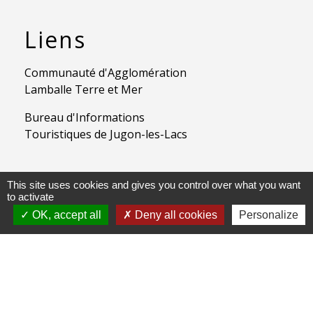
Liens
Communauté d'Agglomération
Lamballe Terre et Mer
Bureau d'Informations
Touristiques de Jugon-les-Lacs
This site uses cookies and gives you control over what you want
Jumelages
to activate
OK, accept all
Deny all cookies
Personalize
JugonLes Lacs - Lenzkirch
Mentions légales
-
Politique de confidentialité
-
Accessibilité
-
Application mobile Localiti
-
Plan du site
-
Gestion des cookies