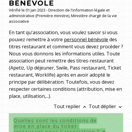
BÉNÉVOLE
Vérifié le 01 Jan 2023 - Direction de l'information légale et
administrative (Première ministre), Ministère chargé de la vie
associative
En tant qu'association, vous voulez savoir si vous
pouvez remettre à votre
personnel bénévole
des
titres restaurant et comment vous devez procéder ?
Nous vous donnons les informations utiles. Toute
association peut remettre des titres-restaurant
(Apetiz, Up déjeuner, Swile, Pass restaurant, Ticket
restaurant, Worklife) après en avoir adopté le
principe par délibération. Toutefois, vous devez
respecter certaines conditions (attribution, mise en
place, utilisation,...).
Tout replier
Tout déplier
keyboard_arrow_up
keyboard_arrow_down
Quelles sont les conditions de
mise en place du ticket-
restaurant pour l'association ?