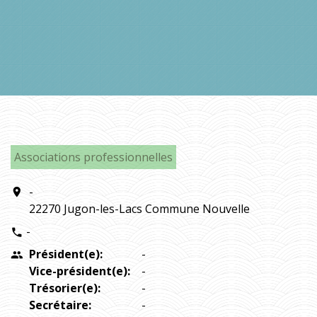
Associations professionnelles
-
location_on
22270 Jugon-les-Lacs Commune Nouvelle
-
phone
Président(e):
-
people
Vice-président(e):
-
Trésorier(e):
-
Secrétaire:
-