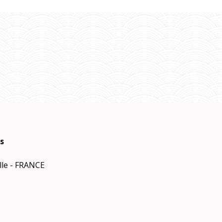
s
le - FRANCE