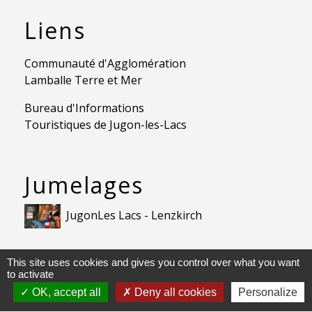
Liens
Communauté d'Agglomération
Lamballe Terre et Mer
Bureau d'Informations
Touristiques de Jugon-les-Lacs
Jumelages
JugonLes Lacs - Lenzkirch
Mentions légales
-
Politique de confidentialité
-
This site uses cookies and gives you control over what you want
Accessibilité
-
Application mobile Localiti
-
Plan du site
to activate
-
Gestion des cookies
OK, accept all
Deny all cookies
Personalize