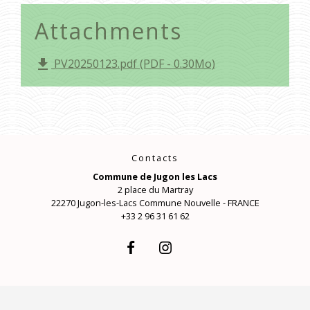
Attachments
PV20250123.pdf (PDF - 0.30Mo)
file_download
Contacts
Commune de Jugon les Lacs
2 place du Martray
22270 Jugon-les-Lacs Commune Nouvelle - FRANCE
+33 2 96 31 61 62