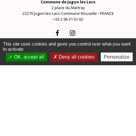
Commune de Jugon les Lacs
2 place du Martray
22270 Jugon-les-Lacs Commune Nouvelle - FRANCE
+33 2 96 31 61 62
This site uses cookies and gives you control over what you want
to activate
OK, accept all
Deny all cookies
Personalize
Liens
Communauté d'Agglomération
Lamballe Terre et Mer
Bureau d'Informations
Touristiques de Jugon-les-Lacs