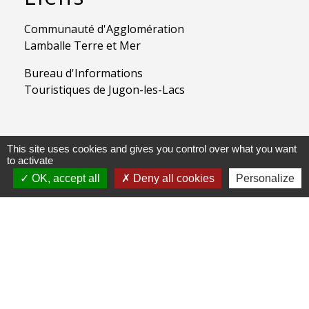
Communauté d'Agglomération
Lamballe Terre et Mer
Bureau d'Informations
Touristiques de Jugon-les-Lacs
Jumelages
This site uses cookies and gives you control over what you want
to activate
JugonLes Lacs - Lenzkirch
OK, accept all
Deny all cookies
Personalize
Mentions légales
-
Politique de confidentialité
-
Accessibilité
-
Application mobile Localiti
-
Plan du site
-
Gestion des cookies
Site créé en partenariat avec Réseau des Communes