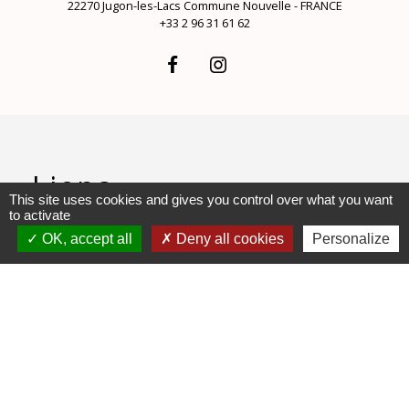
22270 Jugon-les-Lacs Commune Nouvelle - FRANCE
+33 2 96 31 61 62
Liens
This site uses cookies and gives you control over what you want
to activate
Communauté d'Agglomération
OK, accept all
Deny all cookies
Personalize
Lamballe Terre et Mer
Bureau d'Informations
Touristiques de Jugon-les-Lacs
Jumelages