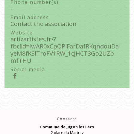
Phone number(s)
-
Email address
Contact the association
Website
artizartistes.fr/?
fbclid=IwAR0xCpQPlFarDafRKqndouDa
yeM8fKSlTroFV1RW_1cJHCT3Go2UZb
mfTHU
Social media
Contacts
Commune de Jugon les Lacs
2 place du Martray